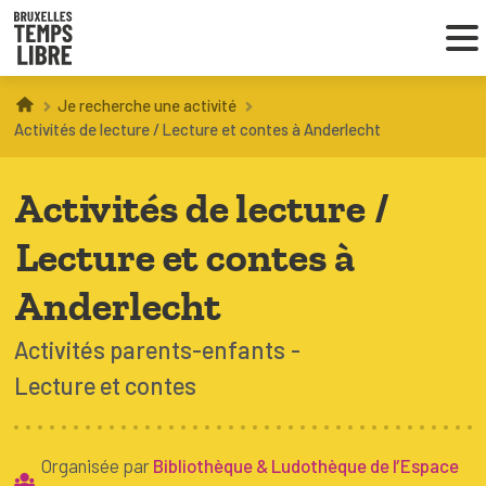
Je recherche une activité
Infos parents
Activités de lecture / Lecture et contes à Anderlecht
Droit au loisir
Activités de lecture /
Coordinations ATL
Lecture et contes à
Anderlecht
VOUS CHERCHEZ DES ACTIVITÉS
Activités parents-enfants
À BRUXELLES
Lecture et contes
Trouver une activité
Organisée par
Bibliothèque & Ludothèque de l’Espace