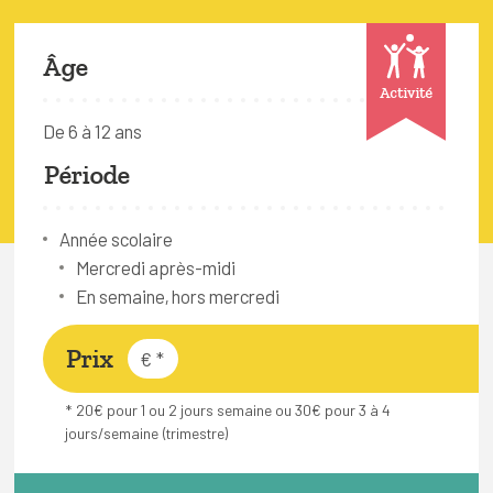
FAQ
Connexion
Âge
Activité
Espace pro
De 6 à 12 ans
Période
Bruxelles Temps Libre
Année scolaire
Mercredi après-midi
En semaine, hors mercredi
Prix
€
*
* 20€ pour 1 ou 2 jours semaine ou 30€ pour 3 à 4
jours/semaine (trimestre)