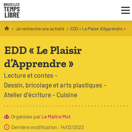
Je recherche une activité
EDD « Le Plaisir d’Apprendre »
Infos parents
EDD « Le Plaisir
Droit au loisir
d’Apprendre »
Coordinations ATL
Lecture et contes
Dessin, bricolage et arts plastiques
VOUS CHERCHEZ DES ACTIVITÉS
Atelier d'écriture
Cuisine
À BRUXELLES
Trouver une activité
Organisée par
Le Maître Mot
Dernière modification : 14/02/2022